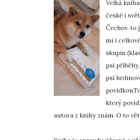
Velká kniha
české i svě
Čechov, to j
mi i celkov
skupin (kla
psí příběhy,
psí hrdinov
povídkou.To
který povíd
autora z knihy znám. O to vě