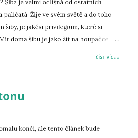
? Šiba je velmi odlišná od ostatních
a paličatá. Žije ve svém světě a do toho
 šiby, je jakési privilegium, které si
 Mít doma šibu je jako žít na houpačce,
ří možná namítnou, že to nelze vědět u
ČÍST VÍCE »
řece jen jiné. Možná je to právě její
í dělá výjimečného psa. Většina psů se
pán, ale šiba taková není. Vy musíte
atonu
tovat a stanovovat hranice velmi opatrně,
ě, xkrát se vám vrátí. Šiba není klasický
 druh. Je hrozně věrná, oddaná, ale přitom
omalu končí, ale tento článek bude
pány svým způsobem nepotřebuje, oni