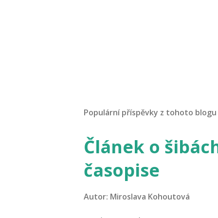
O
k
o
m
Populární příspěvky z tohoto blogu
e
n
t
Článek o šibác
o
v
časopise
a
t
Autor:
Miroslava Kohoutová