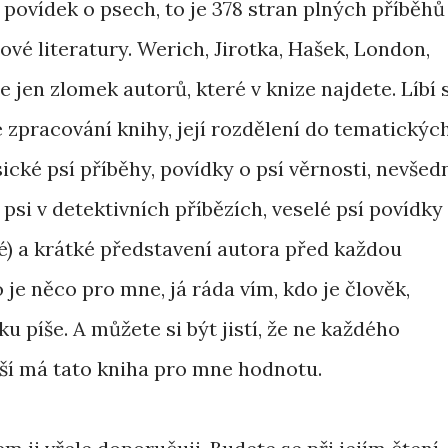
 povídek o psech, to je 378 stran plných příběhů
tové literatury. Werich, Jirotka, Hašek, London,
e jen zlomek autorů, které v knize najdete. Líbí 
é zpracování knihy, její rozdělení do tematickýc
sické psí příběhy, povídky o psí věrnosti, nevšed
 psi v detektivních příbězích, veselé psí povídky
é) a krátké představení autora před každou
 je něco pro mne, já ráda vím, kdo je člověk,
ku píše. A můžete si být jistí, že ne každého
tší má tato kniha pro mne hodnotu.