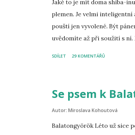
Jaké to je mít doma shiba-inu
plemen. Je velmi inteligentní 
pouští jen vyvolené. Být pánem
uvědomíte až při soužití s ní.
nikdy nevíte, co udělá. Někte
SDÍLET
29 KOMENTÁŘŮ
žádného psa, ale u šiby je to p
vysoká inteligence, která z n
podřídí tomu, co chce jejich 
Se psem k Bal
pochopit ji. Musíte ji respek
protože cokoliv uděláte špatn
Autor:
Miroslava Kohoutová
pes, je to snad jiný živočišný
Balatongyörök Léto už sice p
maximálně samostatná. Ona 