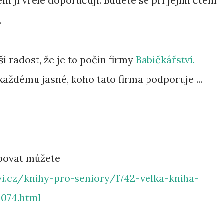
m ji vřele doporučuji. Budete se při jejím čtení
.
í radost, že je to počin firmy
Babičkářství.
 každému jasné, koho tato firma podporuje ...
upovat můžete
i.cz/knihy-pro-seniory/1742-velka-kniha-
074.html