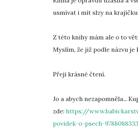
Kniha je opravdu úžasná a vše
usmívat i mít slzy na krajíčku
Z této knihy mám ale o to větš
Myslím, že již podle názvu je
Přeji krásné čtení.
Jo a abych nezapomněla... K
zde:
https://www.babickarstv
povidek-o-psech-9788088333