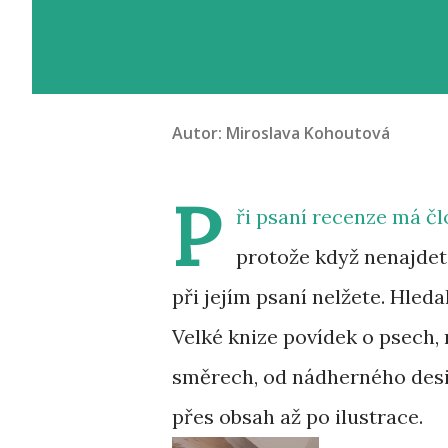
Autor:
Miroslava Kohoutová
P
ři psaní recenze má čl
protože když nenajdet
při jejím psaní nelžete. Hleda
Velké knize povídek o psech, 
směrech, od nádherného desig
přes obsah až po ilustrace.