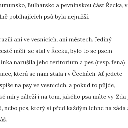
Rumunsko, Bulharsko a pevninskou část Řecka, v
ě pobíhajících psů byla nejnižší.
zili ani ve vesnicích, ani městech. Jediný
estě měli, se stal v Řecku, bylo to se psem
inka narušila jeho teritorium a pes (resp. fena)
tuace, která se nám stala i v Čechách. Ať jedete
spíše na psy ve vesnicích, a pokud to půjde,
ké míry záleží i na tom, jakého psa máte vy. Zda 
ů, nebo pes, který si před každým lehne na záda 
áš.