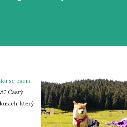
sku se psem
í.". Častý
skusích, který