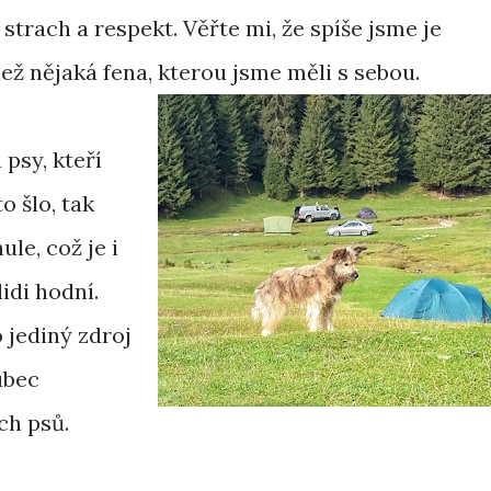
 strach a respekt. Věřte mi, že spíše jsme je
 než nějaká fena, kterou jsme měli s sebou.
psy, kteří
o šlo, tak
le, což je i
idi hodní.
o jediný zdroj
ůbec
ch psů.