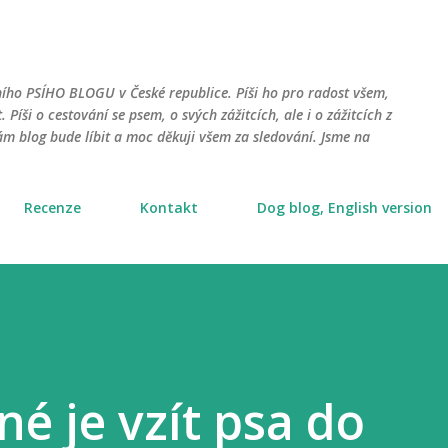
Přeskočit na hlavní obsah
ního PSÍHO BLOGU v České republice. Píši ho pro radost všem,
. Píši o cestování se psem, o svých zážitcích, ale i o zážitcích z
m blog bude líbit a moc děkuji všem za sledování. Jsme na
Recenze
Kontakt
Dog blog, English version
né je vzít psa do