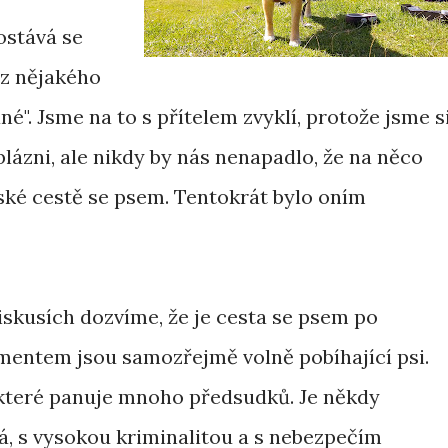
ostává se
 z nějakého
". Jsme na to s přítelem zvyklí, protože jsme s
 blázni, ale nikdy by nás nenapadlo, že na něco
ské cestě se psem. Tentokrát bylo oním
skusích dozvíme, že je cesta se psem po
ntem jsou samozřejmě volně pobíhající psi.
které panuje mnoho předsudků. Je někdy
, s vysokou kriminalitou a s nebezpečím