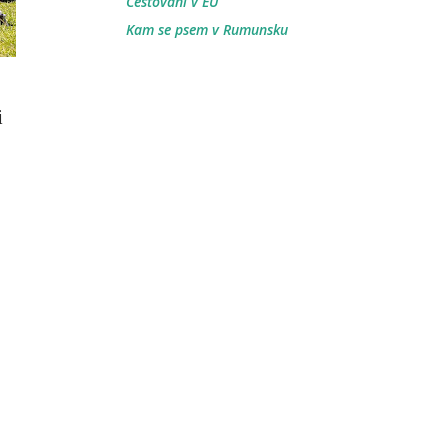
Cestování v EU
Kam se psem v Rumunsku
i