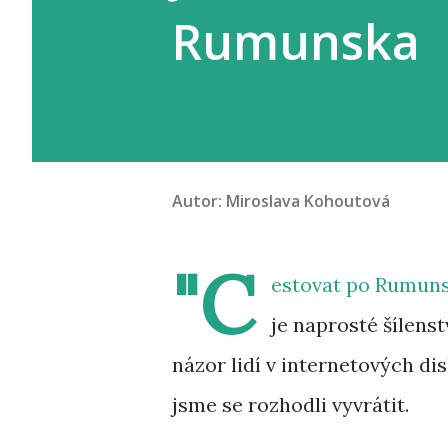
Rumunska
Autor:
Miroslava Kohoutová
"C
estovat po Rumun
je naprosté šílenstv
názor lidí v internetových di
jsme se rozhodli vyvrátit.