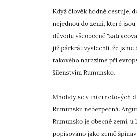
Když člověk hodně cestuje, d
nejednou do zemí, které jsou
důvodu všeobecně "zatracované
již párkrát vyslechli, že jsme
takového narazíme při evrop
šílenstvím Rumunsko.
Mnohdy se v internetových di
Rumunsku nebezpečná. Argume
Rumunsko je obecně zemí, u 
popisováno jako země špinavá