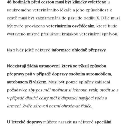
48 hodinách před cestou musí být klinicky vyšetřeno
u
soukromého veterinárního lékaře a jeho způsobilost k
cestě musí být zaznamenána do pasu do oddílu X. Dále musí
být zvíře provázeno
veterinárním osvědčením
, které bude
vystaveno místně příslušnou krajskou veterinární správou.
Na závěr ještě některé
informace ohledně přepravy
.
Neexistují žádná ustanovení, která se týkají způsobu
přepravy psů v případě dopravy osobním automobilem,
autobusem či vlakem
. Musí být pouze splněny základní
požadavky, a
by pes měl možnost si lehnout, vstát, otočit se a
v případě dlouhé cesty měl k dispozici napájecí vodu a
krmení. Zvíře zároveň nesmí ohrožovat řidiče.
U letecké dopravy
můžete narazit na některé
speciální