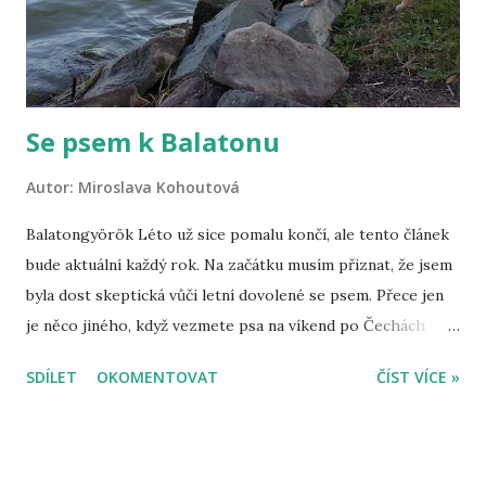
rozvážná. Prostě nad vším hrozně dlouho přemýšlí. Je
čistotná a tichá, takže ideální pes do bytu. Je shiba
vycvičitelný ...
Se psem k Balatonu
Autor:
Miroslava Kohoutová
Balatongyörök Léto už sice pomalu končí, ale tento článek
bude aktuální každý rok. Na začátku musím přiznat, že jsem
byla dost skeptická vůči letní dovolené se psem. Přece jen
je něco jiného, když vezmete psa na víkend po Čechách
nebo někam na hory a něco jiného, když jedete k moři,
SDÍLET
OKOMENTOVAT
ČÍST VÍCE »
v našem případě k Balatonu. Zpětně ale musím říci, že jsem
byla moc ráda, že jsme ji vzali s sebou a to i přesto, že nás
v mnoha ohledech omezovala a dovolená byla přece jen jiná,
než kdybychom Šejminku s sebou neměli. Základní tipy, jak