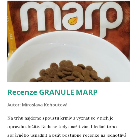
se psem k Balatonu: Hrad Sümeg Zařiďte si cestovní pas
pro psa – zní to složitě, ale pas funguje jako očkovací
průkaz. Dojděte si ke svému veterináři, který vám pas
vystaví, a zároveň s tím psa naočkuje. Pokud tedy víte, že se
psem budete chtít někdy vycestovat, nechte mu pas vystavit
automaticky při očkování, protože jinak ho budete muset
přeočkovat, i když ještě jeho očkování bude v platnosti. Po
vystavení pa...
Recenze GRANULE MARP
Autor:
Miroslava Kohoutová
Na trhu najdeme spoustu krmiv a vyznat se v nich je
opravdu složité. Budu se tedy snažit vám hledání toho
správného usnadnit a psát postupně recenze na jednotlivá