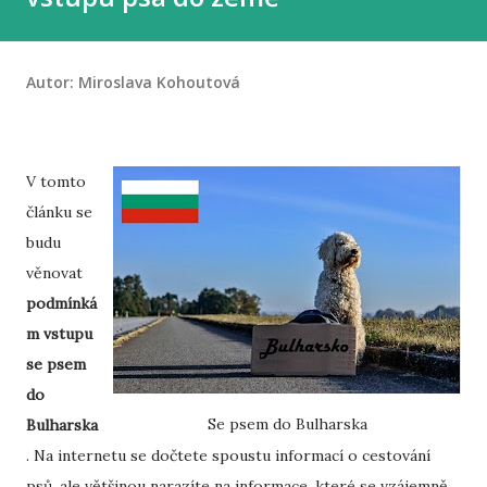
Autor:
Miroslava Kohoutová
V tomto
článku se
budu
věnovat
podmínká
m vstupu
se psem
do
Se psem do Bulharska
Bulharska
. Na internetu se dočtete spoustu informací o cestování
psů, ale většinou narazíte na informace, které se vzájemně