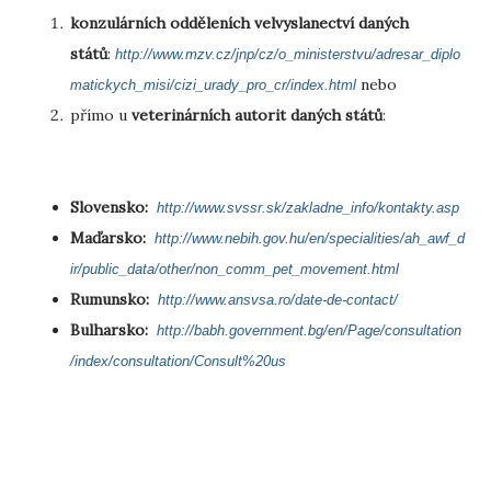
konzulárních odděleních velvyslanectví daných
států
:
http://www.mzv.cz/jnp/cz/o_ministerstvu/adresar_diplo
nebo
matickych_misi/cizi_urady_pro_cr/index.html
přímo u
veterinárních autorit daných států
:
Slovensko:
http://www.svssr.sk/zakladne_info/kontakty.asp
Maďarsko:
http://www.nebih.gov.hu/en/specialities/ah_awf_d
ir/public_data/other/non_comm_pet_movement.html
Rumunsko:
http://www.ansvsa.ro/date-de-contact/
Bulharsko:
http://babh.government.bg/en/Page/consultation
/index/consultation/Consult%20us