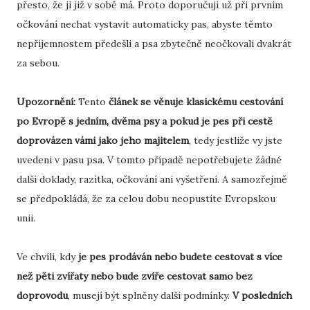
přesto, že ji již v sobě má. Proto doporučuji už při prvním
očkování nechat vystavit automaticky pas, abyste těmto
nepříjemnostem předešli a psa zbytečně neočkovali dvakrát
za sebou.
Upozornění:
Tento
článek se věnuje klasickému cestování
po Evropě s jedním, dvěma psy a pokud je pes při cestě
doprovázen vámi jako jeho majitelem
, tedy jestliže vy jste
uvedeni v pasu psa. V tomto případě nepotřebujete žádné
další doklady, razítka, očkování ani vyšetření. A samozřejmě
se předpokládá, že za celou dobu neopustíte Evropskou
unii.
Ve chvíli, kdy
je pes prodáván nebo budete cestovat s více
než pěti zvířaty nebo bude zvíře cestovat samo bez
doprovodu
, musejí být splněny další podmínky.
V posledních