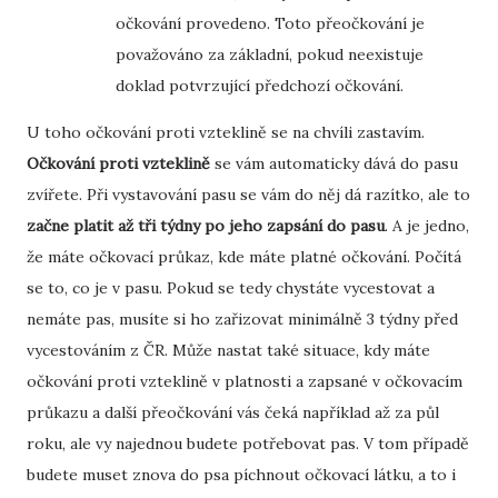
očkování provedeno. Toto přeočkování je
považováno za základní, pokud neexistuje
doklad potvrzující předchozí očkování.
U toho očkování proti vzteklině se na chvíli zastavím.
Očkování proti vzteklině
se vám automaticky dává do pasu
zvířete. Při vystavování pasu se vám do něj dá razítko, ale to
začne platit až tři týdny po jeho zapsání do pasu
. A je jedno,
že máte očkovací průkaz, kde máte platné očkování. Počítá
se to, co je v pasu. Pokud se tedy chystáte vycestovat a
nemáte pas, musíte si ho zařizovat minimálně 3 týdny před
vycestováním z ČR. Může nastat také situace, kdy máte
očkování proti vzteklině v platnosti a zapsané v očkovacím
průkazu a další přeočkování vás čeká například až za půl
roku, ale vy najednou budete potřebovat pas. V tom případě
budete muset znova do psa píchnout očkovací látku, a to i