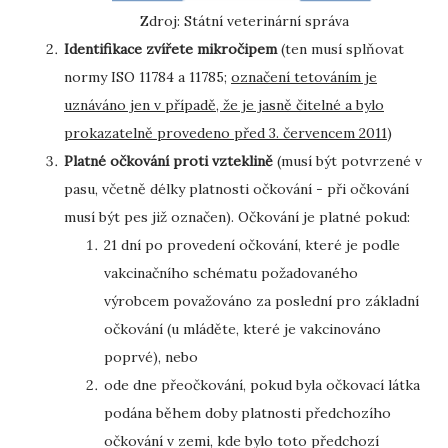
Zdroj: Státní veterinární správa
Identifikace zvířete mikročipem
(ten musí splňovat
normy ISO 11784 a 11785;
označení tetováním je
uznáváno jen v případě, že je jasně čitelné a bylo
prokazatelně provedeno před 3. červencem 2011
)
Platné očkování proti vzteklině
(musí být potvrzené v
pasu, včetně délky platnosti očkování - při očkování
musí být pes již označen). Očkování je platné pokud:
21 dní po provedení očkování, které je podle
vakcinačního schématu požadovaného
výrobcem považováno za poslední pro základní
očkování (u mláděte, které je vakcinováno
poprvé), nebo
ode dne přeočkování, pokud byla očkovací látka
podána během doby platnosti předchozího
očkování v zemi, kde bylo toto předchozí