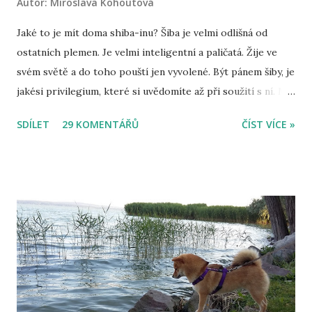
Autor:
Miroslava Kohoutová
Jaké to je mít doma shiba-inu? Šiba je velmi odlišná od
ostatních plemen. Je velmi inteligentní a paličatá. Žije ve
svém světě a do toho pouští jen vyvolené. Být pánem šiby, je
jakési privilegium, které si uvědomíte až při soužití s ní. Mít
doma šibu je jako žít na houpačce, nikdy nevíte, co udělá.
SDÍLET
29 KOMENTÁŘŮ
ČÍST VÍCE »
Někteří možná namítnou, že to nelze vědět u žádného psa,
ale u šiby je to přece jen jiné. Možná je to právě její vysoká
inteligence, která z ní dělá výjimečného psa. Většina psů se
podřídí tomu, co chce jejich pán, ale šiba taková není. Vy
musíte pochopit ji. Musíte ji respektovat a stanovovat
hranice velmi opatrně, protože cokoliv uděláte špatně,
xkrát se vám vrátí. Šiba není klasický pes, je to snad jiný
živočišný druh. Je hrozně věrná, oddaná, ale přitom
maximálně samostatná. Ona pány svým způsobem
nepotřebuje, oni prostě potřebují ji. Je hodně klidná a