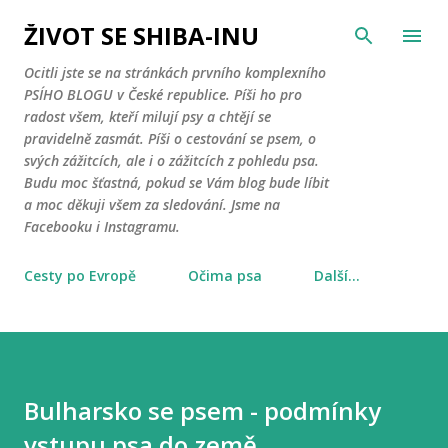
Přeskočit na hlavní obsah
ŽIVOT SE SHIBA-INU
Ocitli jste se na stránkách prvního komplexního
PSÍHO BLOGU v České republice. Píši ho pro
radost všem, kteří milují psy a chtějí se
pravidelně zasmát. Píši o cestování se psem, o
svých zážitcích, ale i o zážitcích z pohledu psa.
Budu moc šťastná, pokud se Vám blog bude líbit
a moc děkuji všem za sledování. Jsme na
Facebooku i Instagramu.
Cesty po Evropě
Očima psa
Další…
Bulharsko se psem - podmínky
vstupu psa do země