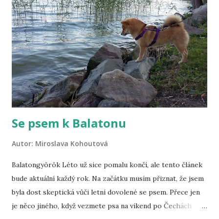
xkrát se vám vrátí. Šiba není klasický pes, je to snad jiný
živočišný druh. Je hrozně věrná, oddaná, ale přitom
maximálně samostatná. Ona pány svým způsobem
nepotřebuje, oni prostě potřebují ji. Je hodně klidná a
rozvážná. Prostě nad vším hrozně dlouho přemýšlí. Je
čistotná a tichá, takže ideální pes do bytu. Je shiba
vycvičitelný ...
Se psem k Balatonu
Autor:
Miroslava Kohoutová
Balatongyörök Léto už sice pomalu končí, ale tento článek
bude aktuální každý rok. Na začátku musím přiznat, že jsem
byla dost skeptická vůči letní dovolené se psem. Přece jen
je něco jiného, když vezmete psa na víkend po Čechách