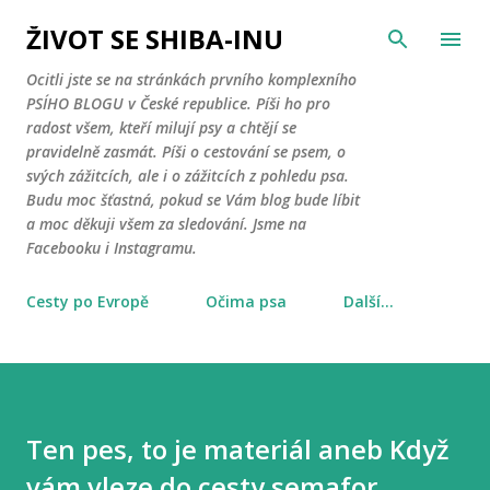
Přeskočit na hlavní obsah
ŽIVOT SE SHIBA-INU
Ocitli jste se na stránkách prvního komplexního
PSÍHO BLOGU v České republice. Píši ho pro
radost všem, kteří milují psy a chtějí se
pravidelně zasmát. Píši o cestování se psem, o
svých zážitcích, ale i o zážitcích z pohledu psa.
Budu moc šťastná, pokud se Vám blog bude líbit
a moc děkuji všem za sledování. Jsme na
Facebooku i Instagramu.
Cesty po Evropě
Očima psa
Další…
Ten pes, to je materiál aneb Když
vám vleze do cesty semafor