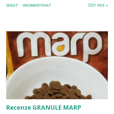
nebo někam na hory a něco jiného, když jedete k moři,
SDÍLET
OKOMENTOVAT
ČÍST VÍCE »
v našem případě k Balatonu. Zpětně ale musím říci, že jsem
byla moc ráda, že jsme ji vzali s sebou a to i přesto, že nás
v mnoha ohledech omezovala a dovolená byla přece jen jiná,
než kdybychom Šejminku s sebou neměli. Základní tipy, jak
se psem k Balatonu: Hrad Sümeg Zařiďte si cestovní pas
pro psa – zní to složitě, ale pas funguje jako očkovací
průkaz. Dojděte si ke svému veterináři, který vám pas
vystaví, a zároveň s tím psa naočkuje. Pokud tedy víte, že se
psem budete chtít někdy vycestovat, nechte mu pas vystavit
automaticky při očkování, protože jinak ho budete muset
přeočkovat, i když ještě jeho očkování bude v platnosti. Po
vystavení pa...
Recenze GRANULE MARP