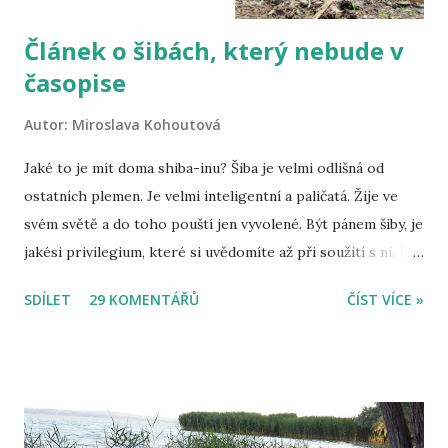
Článek o šibách, který nebude v
časopise
Autor:
Miroslava Kohoutová
Jaké to je mít doma shiba-inu? Šiba je velmi odlišná od
ostatních plemen. Je velmi inteligentní a paličatá. Žije ve
svém světě a do toho pouští jen vyvolené. Být pánem šiby, je
jakési privilegium, které si uvědomíte až při soužití s ní. Mít
doma šibu je jako žít na houpačce, nikdy nevíte, co udělá.
SDÍLET
29 KOMENTÁŘŮ
ČÍST VÍCE »
Někteří možná namítnou, že to nelze vědět u žádného psa,
ale u šiby je to přece jen jiné. Možná je to právě její vysoká
inteligence, která z ní dělá výjimečného psa. Většina psů se
podřídí tomu, co chce jejich pán, ale šiba taková není. Vy
musíte pochopit ji. Musíte ji respektovat a stanovovat
hranice velmi opatrně, protože cokoliv uděláte špatně,