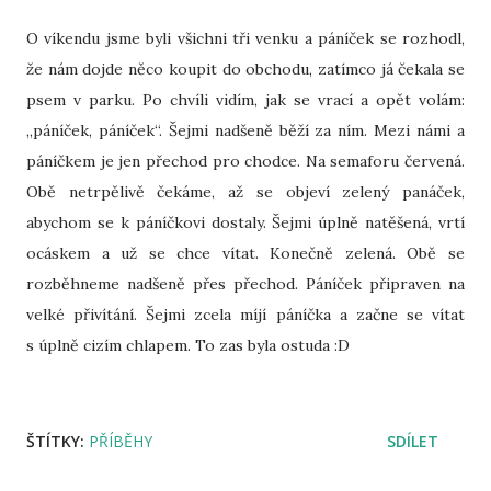
O víkendu jsme byli všichni tři venku a páníček se rozhodl,
že nám dojde něco koupit do obchodu, zatímco já čekala se
psem v parku. Po chvíli vidím, jak se vrací a opět volám:
„páníček, páníček“. Šejmi nadšeně běží za ním. Mezi námi a
páníčkem je jen přechod pro chodce. Na semaforu červená.
Obě netrpělivě čekáme, až se objeví zelený panáček,
abychom se k páníčkovi dostaly. Šejmi úplně natěšená, vrtí
ocáskem a už se chce vítat. Konečně zelená. Obě se
rozběhneme nadšeně přes přechod. Páníček připraven na
velké přivítání. Šejmi zcela míjí páníčka a začne se vítat
s úplně cizím chlapem. To zas byla ostuda :D
ŠTÍTKY:
PŘÍBĚHY
SDÍLET