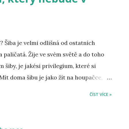
? Šiba je velmi odlišná od ostatních
a paličatá. Žije ve svém světě a do toho
 šiby, je jakési privilegium, které si
 Mít doma šibu je jako žít na houpačce,
ří možná namítnou, že to nelze vědět u
ČÍST VÍCE »
řece jen jiné. Možná je to právě její
í dělá výjimečného psa. Většina psů se
pán, ale šiba taková není. Vy musíte