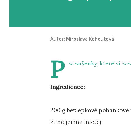
Autor:
Miroslava Kohoutová
P
sí sušenky, které si z
Ingredience:
200 g bezlepkové pohankové
žitné jemně mleté)