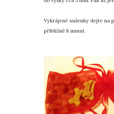
do výšky cca 5 mm. Pak už jen
Vykrájené sušenky dejte na 
přibližně 8 minut.