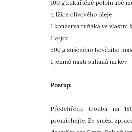
100 g kukuřičné polohrubé 
4 lžíce olivového oleje
1 konzerva tuňáka ve vlastní 
1 vejce
500 g sušeného hovězího ma
1 jemně nastrouhaná mrkev
Postup:
Předehřejte troubu na 18
promíchejte. Ze směsi zpracuj