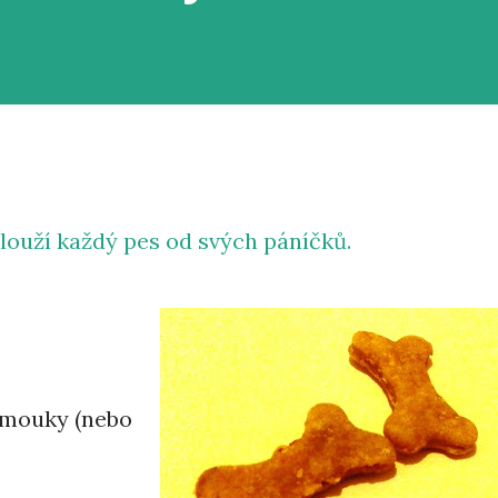
aslouží každý pes od svých páníčků.
 mouky (nebo