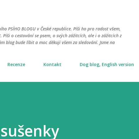
Přeskočit na hlavní obsah
ního PSÍHO BLOGU v České republice. Píši ho pro radost všem,
. Píši o cestování se psem, o svých zážitcích, ale i o zážitcích z
m blog bude líbit a moc děkuji všem za sledování. Jsme na
Recenze
Kontakt
Dog blog, English version
í sušenky