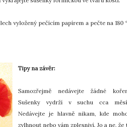
 vykrájejte sušenky formičkou ve tvaru kosti.
plech vyložený pečícím papírem a pečte na 180 
Tipy na závěr:
Samozřejmě nedávejte žádné kořen
Sušenky vydrží v suchu cca měsí
Nedávejte je hlavně nikam, kde moh
zvlhnout nebo vám zplesniví. Jo a ne, že 