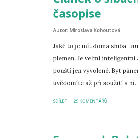
časopise
Autor:
Miroslava Kohoutová
Jaké to je mít doma shiba-inu
plemen. Je velmi inteligentní 
pouští jen vyvolené. Být pánem
uvědomíte až při soužití s ní.
nikdy nevíte, co udělá. Někte
SDÍLET
29 KOMENTÁŘŮ
žádného psa, ale u šiby je to p
vysoká inteligence, která z n
podřídí tomu, co chce jejich 