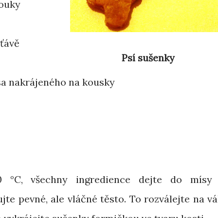
mouky
šťávě
Psí sušenky
sa nakrájeného na kousky
0 °C, všechny ingredience dejte do mísy
te pevné, ale vláčné těsto. To rozválejte na vá