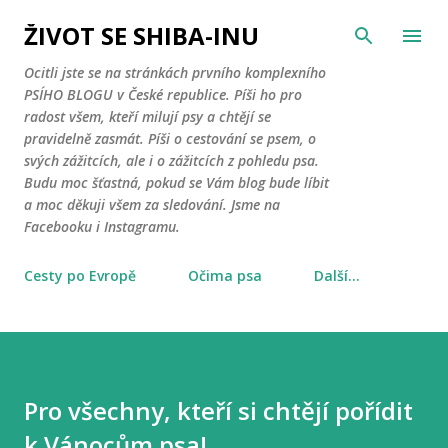
Přeskočit na hlavní obsah
ŽIVOT SE SHIBA-INU
Ocitli jste se na stránkách prvního komplexního
PSÍHO BLOGU v České republice. Píši ho pro
radost všem, kteří milují psy a chtějí se
pravidelně zasmát. Píši o cestování se psem, o
svých zážitcích, ale i o zážitcích z pohledu psa.
Budu moc šťastná, pokud se Vám blog bude líbit
a moc děkuji všem za sledování. Jsme na
Facebooku i Instagramu.
Cesty po Evropě
Očima psa
Další…
Pro všechny, kteří si chtějí pořídit
k Vánocům psa!