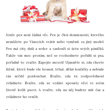
Jenže pes není žádná věc. Pes je člen domácnosti, kterého
nemůžete po Vánocích vrátit nebo vyměnit za jiný model.
Pes má city, duši a srdce a zaslouží si úctu svých páníčků.
Takže vás moc prosím, než se rozhodnete pořídit si psa,
pořádně to zvažte. Zapojte mozek! Ujasněte si, zda chcete
štěně, které bude vše kousat, trhat, dělat loužičky a nebude
vás určitě poslouchat. Zvažte, zda tu zodpovědnost
zvládnete. Zvažte, zda se vzdáte spousty věcí ve svém
životě kvůli psovi. A zvažte, zda na něj budete mít čas a
zvládnete ho venčit.