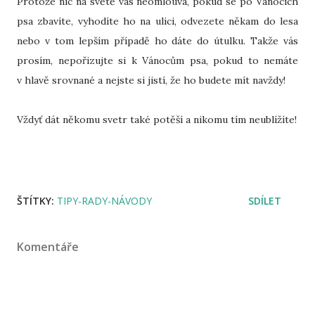
Protože nic na světě vás neomlouvá, pokud se po Vánocích
psa zbavíte, vyhodíte ho na ulici, odvezete někam do lesa
nebo v tom lepším případě ho dáte do útulku. Takže vás
prosím, nepořizujte si k Vánocům psa, pokud to nemáte
v hlavě srovnané a nejste si jistí, že ho budete mít navždy!
Vždyť dát někomu svetr také potěší a nikomu tím neublížíte!
ŠTÍTKY:
TIPY-RADY-NÁVODY
SDÍLET
Komentáře