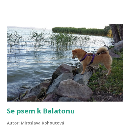
ale u šiby je to přece jen jiné. Možná je to právě její vysoká
inteligence, která z ní dělá výjimečného psa. Většina psů se
podřídí tomu, co chce jejich pán, ale šiba taková není. Vy
musíte pochopit ji. Musíte ji respektovat a stanovovat
hranice velmi opatrně, protože cokoliv uděláte špatně,
xkrát se vám vrátí. Šiba není klasický pes, je to snad jiný
živočišný druh. Je hrozně věrná, oddaná, ale přitom
maximálně samostatná. Ona pány svým způsobem
nepotřebuje, oni prostě potřebují ji. Je hodně klidná a
rozvážná. Prostě nad vším hrozně dlouho přemýšlí. Je
čistotná a tichá, takže ideální pes do bytu. Je shiba
vycvičitelný ...
Se psem k Balatonu
Autor:
Miroslava Kohoutová