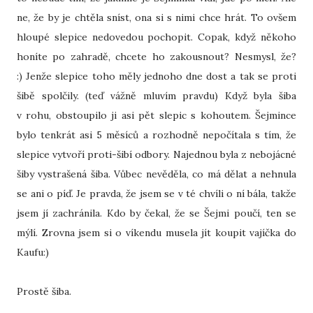
ne, že by je chtěla sníst, ona si s nimi chce hrát. To ovšem
hloupé slepice nedovedou pochopit. Copak, když někoho
honíte po zahradě, chcete ho zakousnout? Nesmysl, že?
:) Jenže slepice toho měly jednoho dne dost a tak se proti
šibě spolčily. (teď vážně mluvím pravdu) Když byla šiba
v rohu, obstoupilo ji asi pět slepic s kohoutem. Šejmince
bylo tenkrát asi 5 měsíců a rozhodně nepočítala s tím, že
slepice vytvoří proti-šibí odbory. Najednou byla z nebojácné
šiby vystrašená šiba. Vůbec nevěděla, co má dělat a nehnula
se ani o píď. Je pravda, že jsem se v té chvíli o ní bála, takže
jsem jí zachránila. Kdo by čekal, že se Šejmi poučí, ten se
mýlí. Zrovna jsem si o víkendu musela jít koupit vajíčka do
Kaufu:)
Prostě šiba.