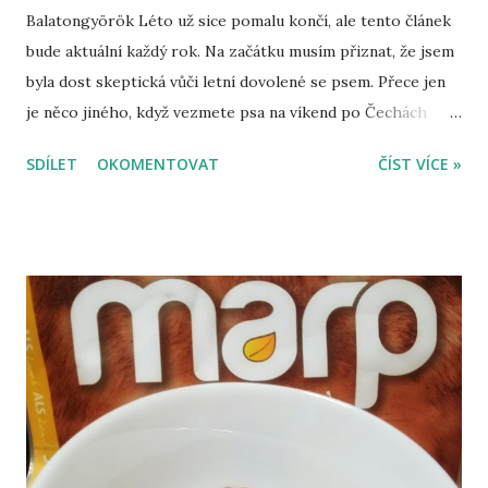
Balatongyörök Léto už sice pomalu končí, ale tento článek
bude aktuální každý rok. Na začátku musím přiznat, že jsem
byla dost skeptická vůči letní dovolené se psem. Přece jen
je něco jiného, když vezmete psa na víkend po Čechách
nebo někam na hory a něco jiného, když jedete k moři,
SDÍLET
OKOMENTOVAT
ČÍST VÍCE »
v našem případě k Balatonu. Zpětně ale musím říci, že jsem
byla moc ráda, že jsme ji vzali s sebou a to i přesto, že nás
v mnoha ohledech omezovala a dovolená byla přece jen jiná,
než kdybychom Šejminku s sebou neměli. Základní tipy, jak
se psem k Balatonu: Hrad Sümeg Zařiďte si cestovní pas
pro psa – zní to složitě, ale pas funguje jako očkovací
průkaz. Dojděte si ke svému veterináři, který vám pas
vystaví, a zároveň s tím psa naočkuje. Pokud tedy víte, že se
psem budete chtít někdy vycestovat, nechte mu pas vystavit
automaticky při očkování, protože jinak ho budete muset
přeočkovat, i když ještě jeho očkování bude v platnosti. Po