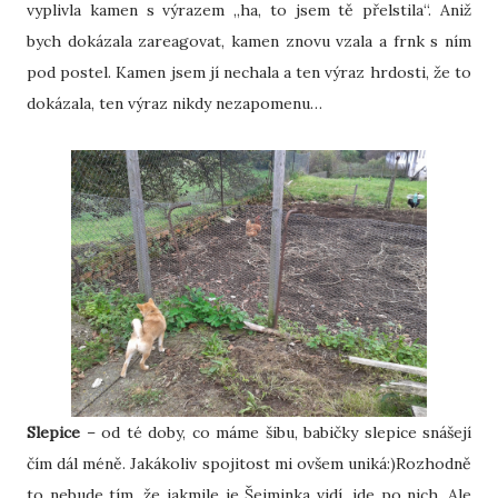
vyplivla kamen s výrazem „ha, to jsem tě přelstila“. Aniž
bych dokázala zareagovat, kamen znovu vzala a frnk s ním
pod postel. Kamen jsem jí nechala a ten výraz hrdosti, že to
dokázala, ten výraz nikdy nezapomenu…
Slepice
– od té doby, co máme šibu, babičky slepice snášejí
čím dál méně. Jakákoliv spojitost mi ovšem uniká:)Rozhodně
to nebude tím, že jakmile je Šejminka vidí, jde po nich. Ale