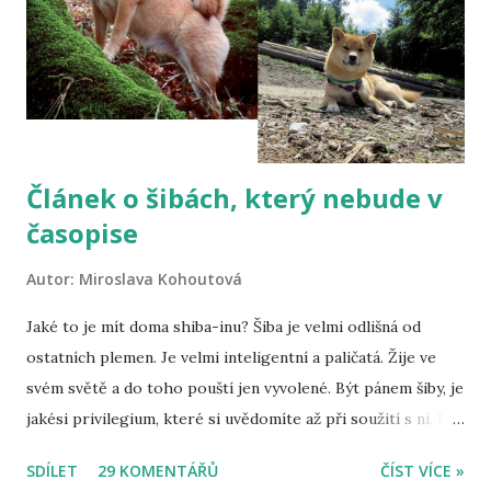
Článek o šibách, který nebude v
časopise
Autor:
Miroslava Kohoutová
Jaké to je mít doma shiba-inu? Šiba je velmi odlišná od
ostatních plemen. Je velmi inteligentní a paličatá. Žije ve
svém světě a do toho pouští jen vyvolené. Být pánem šiby, je
jakési privilegium, které si uvědomíte až při soužití s ní. Mít
doma šibu je jako žít na houpačce, nikdy nevíte, co udělá.
SDÍLET
29 KOMENTÁŘŮ
ČÍST VÍCE »
Někteří možná namítnou, že to nelze vědět u žádného psa,