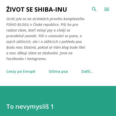
Přeskočit na hlavní obsah
ŽIVOT SE SHIBA-INU
Ocitli jste se na stránkách prvního komplexního
PSÍHO BLOGU v České republice. Píši ho pro
radost všem, kteří milují psy a chtějí se
pravidelně zasmát. Píši o cestování se psem, o
svých zážitcích, ale i o zážitcích z pohledu psa.
Budu moc šťastná, pokud se Vám blog bude líbit
a moc děkuji všem za sledování. Jsme na
Facebooku i Instagramu.
Cesty po Evropě
Očima psa
Další…
To nevymyslíš 1