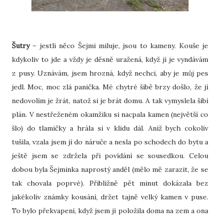
Šutry
– jestli něco Šejmi miluje, jsou to kameny. Kouše je
kdykoliv to jde a vždy je děsně uražená, když jí je vyndávám
z pusy. Uznávám, jsem hrozná, když nechci, aby je můj pes
jedl. Moc, moc zlá panička. Mé chytré šibě brzy došlo, že jí
nedovolím je žrát, natož si je brát domu. A tak vymyslela šibí
plán. V nestřeženém okamžiku si nacpala kamen (největší co
šlo) do tlamičky a hrála si v klidu dál. Aniž bych cokoliv
tušila, vzala jsem jí do náruče a nesla po schodech do bytu a
ještě jsem se zdržela při povídání se sousedkou. Celou
dobou byla Šejminka naprostý anděl (mělo mě zarazit, že se
tak chovala poprvé). Přibližně pět minut dokázala bez
jakékoliv známky kousání, držet tajně velký kamen v puse.
To bylo překvapení, když jsem jí položila doma na zem a ona