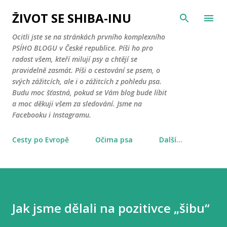
Přeskočit na hlavní obsah
ŽIVOT SE SHIBA-INU
Ocitli jste se na stránkách prvního komplexního
PSÍHO BLOGU v České republice. Píši ho pro
radost všem, kteří milují psy a chtějí se
pravidelně zasmát. Píši o cestování se psem, o
svých zážitcích, ale i o zážitcích z pohledu psa.
Budu moc šťastná, pokud se Vám blog bude líbit
a moc děkuji všem za sledování. Jsme na
Facebooku i Instagramu.
Cesty po Evropě
Očima psa
Další…
Jak jsme dělali na pozitivce „šibu“