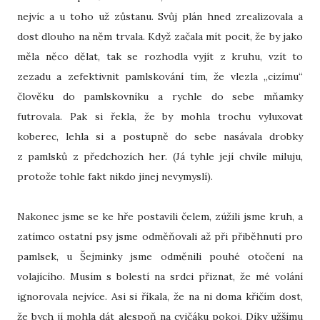
nejvíc a u toho už zůstanu. Svůj plán hned zrealizovala a
dost dlouho na něm trvala. Když začala mít pocit, že by jako
měla něco dělat, tak se rozhodla vyjít z kruhu, vzít to
zezadu a zefektivnit pamlskování tím, že vlezla „cizímu“
člověku do pamlskovníku a rychle do sebe mňamky
futrovala. Pak si řekla, že by mohla trochu vyluxovat
koberec, lehla si a postupně do sebe nasávala drobky
z pamlsků z předchozích her. (Já tyhle její chvíle miluju,
protože tohle fakt nikdo jinej nevymyslí).
Nakonec jsme se ke hře postavili čelem, zúžili jsme kruh, a
zatímco ostatní psy jsme odměňovali až při přiběhnutí pro
pamlsek, u Šejminky jsme odměnili pouhé otočení na
volajícího. Musím s bolestí na srdci přiznat, že mé volání
ignorovala nejvíce. Asi si říkala, že na ni doma křičím dost,
že bych jí mohla dát alespoň na cvičáku pokoj. Díky užšímu