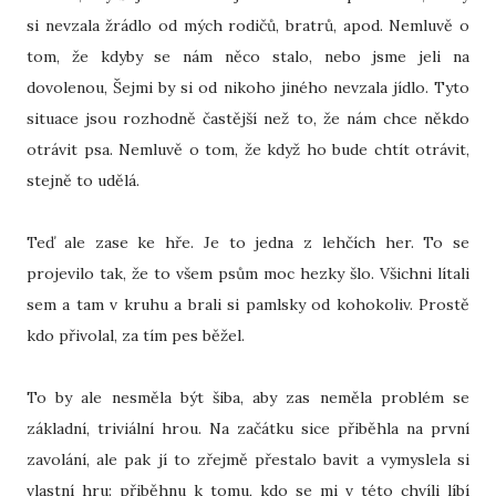
si nevzala žrádlo od mých rodičů, bratrů, apod. Nemluvě o
tom, že kdyby se nám něco stalo, nebo jsme jeli na
dovolenou, Šejmi by si od nikoho jiného nevzala jídlo. Tyto
situace jsou rozhodně častější než to, že nám chce někdo
otrávit psa. Nemluvě o tom, že když ho bude chtít otrávit,
stejně to udělá.
Teď ale zase ke hře. Je to jedna z lehčích her. To se
projevilo tak, že to všem psům moc hezky šlo. Všichni lítali
sem a tam v kruhu a brali si pamlsky od kohokoliv. Prostě
kdo přivolal, za tím pes běžel.
To by ale nesměla být šiba, aby zas neměla problém se
základní, triviální hrou. Na začátku sice přiběhla na první
zavolání, ale pak jí to zřejmě přestalo bavit a vymyslela si
vlastní hru: přiběhnu k tomu, kdo se mi v této chvíli líbí