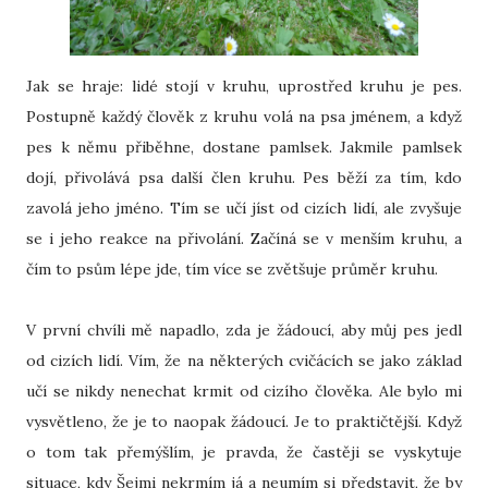
Jak se hraje: lidé stojí v kruhu, uprostřed kruhu je pes.
Postupně každý člověk z kruhu volá na psa jménem, a když
pes k němu přiběhne, dostane pamlsek. Jakmile pamlsek
dojí, přivolává psa další člen kruhu. Pes běží za tím, kdo
zavolá jeho jméno. Tím se učí jíst od cizích lidí, ale zvyšuje
se i jeho reakce na přivolání. Začíná se v menším kruhu, a
čím to psům lépe jde, tím více se zvětšuje průměr kruhu.
V první chvíli mě napadlo, zda je žádoucí, aby můj pes jedl
od cizích lidí. Vím, že na některých cvičácích se jako základ
učí se nikdy nenechat krmit od cizího člověka. Ale bylo mi
vysvětleno, že je to naopak žádoucí. Je to praktičtější. Když
o tom tak přemýšlím, je pravda, že častěji se vyskytuje
situace, kdy Šejmi nekrmím já a neumím si představit, že by