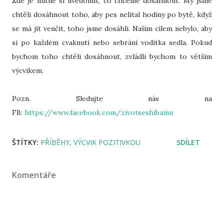
Zde je nutné si uvědomit, co chceme dosáhnout. My jsme
chtěli dosáhnout toho, aby pes nelítal hodiny po bytě, když
se má jít venčit, toho jsme dosáhli. Naším cílem nebylo, aby
si po každém cvaknutí nebo sebrání vodítka sedla. Pokud
bychom toho chtěli dosáhnout, zvládli bychom to větším
výcvikem.
Pozn. Sledujte nás na
FB:
https://www.facebook.com/zivotseshibainu
ŠTÍTKY:
PŘÍBĚHY
VÝCVIK POZITIVKOU
SDÍLET
Komentáře