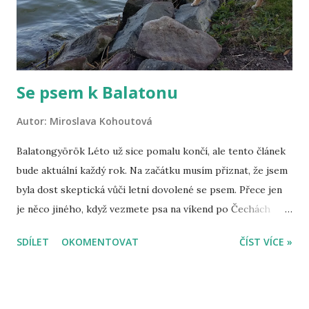
rozvážná. Prostě nad vším hrozně dlouho přemýšlí. Je
čistotná a tichá, takže ideální pes do bytu. Je shiba
vycvičitelný ...
Se psem k Balatonu
Autor:
Miroslava Kohoutová
Balatongyörök Léto už sice pomalu končí, ale tento článek
bude aktuální každý rok. Na začátku musím přiznat, že jsem
byla dost skeptická vůči letní dovolené se psem. Přece jen
je něco jiného, když vezmete psa na víkend po Čechách
nebo někam na hory a něco jiného, když jedete k moři,
SDÍLET
OKOMENTOVAT
ČÍST VÍCE »
v našem případě k Balatonu. Zpětně ale musím říci, že jsem
byla moc ráda, že jsme ji vzali s sebou a to i přesto, že nás
v mnoha ohledech omezovala a dovolená byla přece jen jiná,
než kdybychom Šejminku s sebou neměli. Základní tipy, jak