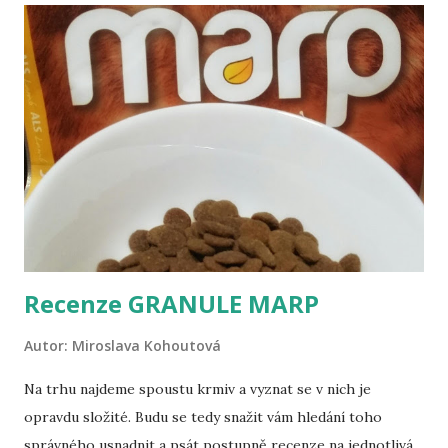
se psem k Balatonu: Hrad Sümeg Zařiďte si cestovní pas
pro psa – zní to složitě, ale pas funguje jako očkovací
průkaz. Dojděte si ke svému veterináři, který vám pas
vystaví, a zároveň s tím psa naočkuje. Pokud tedy víte, že se
psem budete chtít někdy vycestovat, nechte mu pas vystavit
automaticky při očkování, protože jinak ho budete muset
přeočkovat, i když ještě jeho očkování bude v platnosti. Po
vystavení pa...
Recenze GRANULE MARP
Autor:
Miroslava Kohoutová
Na trhu najdeme spoustu krmiv a vyznat se v nich je
opravdu složité. Budu se tedy snažit vám hledání toho
správného usnadnit a psát postupně recenze na jednotlivá