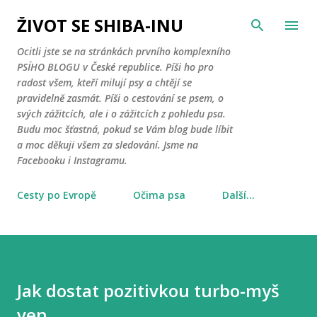
Přeskočit na hlavní obsah
ŽIVOT SE SHIBA-INU
Ocitli jste se na stránkách prvního komplexního
PSÍHO BLOGU v České republice. Píši ho pro
radost všem, kteří milují psy a chtějí se
pravidelně zasmát. Píši o cestování se psem, o
svých zážitcích, ale i o zážitcích z pohledu psa.
Budu moc šťastná, pokud se Vám blog bude líbit
a moc děkuji všem za sledování. Jsme na
Facebooku i Instagramu.
Cesty po Evropě
Očima psa
Další…
Jak dostat pozitivkou turbo-myš
ven