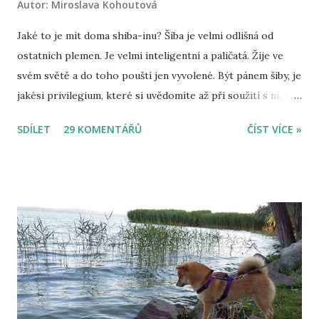
Autor:
Miroslava Kohoutová
Jaké to je mít doma shiba-inu? Šiba je velmi odlišná od
ostatních plemen. Je velmi inteligentní a paličatá. Žije ve
svém světě a do toho pouští jen vyvolené. Být pánem šiby, je
jakési privilegium, které si uvědomíte až při soužití s ní. Mít
doma šibu je jako žít na houpačce, nikdy nevíte, co udělá.
SDÍLET
29 KOMENTÁŘŮ
ČÍST VÍCE »
Někteří možná namítnou, že to nelze vědět u žádného psa,
ale u šiby je to přece jen jiné. Možná je to právě její vysoká
inteligence, která z ní dělá výjimečného psa. Většina psů se
podřídí tomu, co chce jejich pán, ale šiba taková není. Vy
musíte pochopit ji. Musíte ji respektovat a stanovovat
hranice velmi opatrně, protože cokoliv uděláte špatně,
xkrát se vám vrátí. Šiba není klasický pes, je to snad jiný
živočišný druh. Je hrozně věrná, oddaná, ale přitom
maximálně samostatná. Ona pány svým způsobem
nepotřebuje, oni prostě potřebují ji. Je hodně klidná a