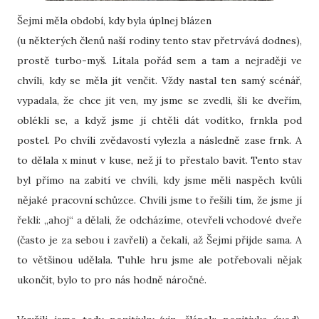
Šejmi měla období, kdy byla úplnej blázen
(u některých členů naší rodiny tento stav přetrvává dodnes),
prostě turbo-myš. Lítala pořád sem a tam a nejraději ve
chvíli, kdy se měla jít venčit. Vždy nastal ten samý scénář,
vypadala, že chce jít ven, my jsme se zvedli, šli ke dveřím,
oblékli se, a když jsme jí chtěli dát vodítko, frnkla pod
postel. Po chvíli zvědavostí vylezla a následně zase frnk. A
to dělala x minut v kuse, než jí to přestalo bavit. Tento stav
byl přímo na zabití ve chvíli, kdy jsme měli naspěch kvůli
nějaké pracovní schůzce. Chvíli jsme to řešili tím, že jsme jí
řekli: „ahoj“ a dělali, že odcházíme, otevřeli vchodové dveře
(často je za sebou i zavřeli) a čekali, až Šejmi přijde sama. A
to většinou udělala. Tuhle hru jsme ale potřebovali nějak
ukončit, bylo to pro nás hodně náročné.