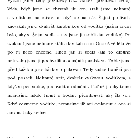
Využili jsme tedy pozitivky (viz. článek: pozitivka úvod).
Vždy, když jsme se chystali jít ven, stáli jsme nehnutě
s vodítkem na místě, a když se na nás Šejmi podívala,
zacvakali jsme dvakrát karabinkou od vodítka (naším cílem
bylo, aby si Šejmi sedla a my jsme jí mohli dát vodítko). Po
cvaknutí jsme nehnutě stáli a koukali na ni. Ona už věděla, že
po ni něco chceme. Hned jak si sedla (ani to dlouho
netrvalo) jsme ji pochválili a odměnili pamlskem. Tohle jsme
před každou procházkou opakovali. Tedy žádné honění psa
pod postelí. Nehnutě stát, dvakrát cvaknout vodítkem, a
když si pes sedne, pochválit a odměnit. Teď už ji díky tomu
nemusíme nikde honit a hodiny přemlouvat, aby šla ven.
Když vezmeme vodítko, nemusíme již ani cvaknout a ona si
automaticky sedne.