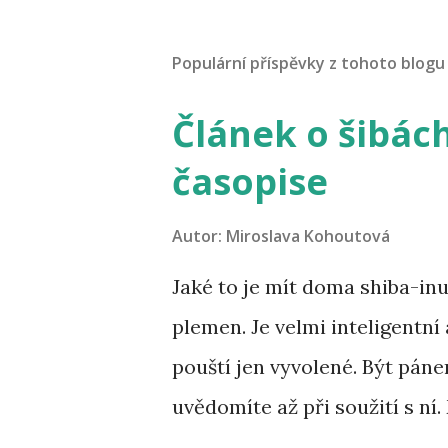
k
o
m
Populární příspěvky z tohoto blogu
e
n
t
Článek o šibác
o
v
časopise
a
t
Autor:
Miroslava Kohoutová
Jaké to je mít doma shiba-inu
plemen. Je velmi inteligentní 
pouští jen vyvolené. Být pánem
uvědomíte až při soužití s ní.
nikdy nevíte, co udělá. Někte