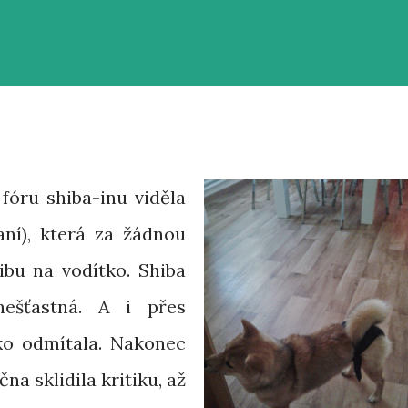
óru shiba-inu viděla
aní), která za žádnou
ibu na vodítko. Shiba
nešťastná. A i přes
ko odmítala. Nakonec
na sklidila kritiku, až