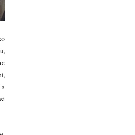
ko
u,
me
i,
 a
si