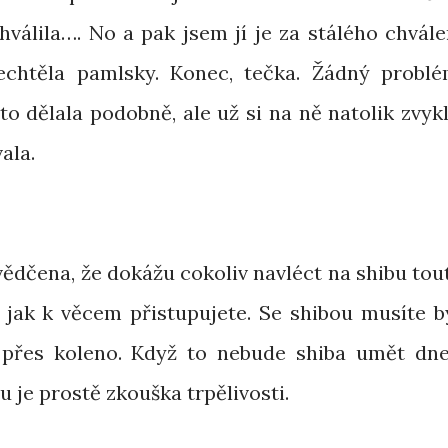
hválila…. No a pak jsem jí je za stálého chvále
echtěla pamlsky. Konec, tečka. Žádný problé
to dělala podobně, ale už si na ně natolik zvykl
ala.
vědčena, že dokážu cokoliv navléct na shibu tou
, jak k věcem přistupujete. Se shibou musíte b
at přes koleno. Když to nebude shiba umět dne
u je prostě zkouška trpělivosti.