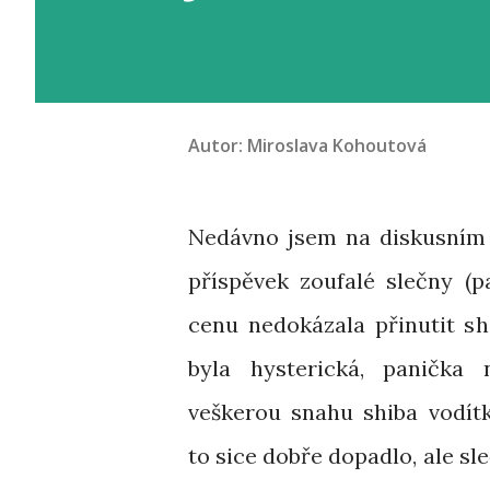
Autor:
Miroslava Kohoutová
Nedávno jsem na diskusním f
příspěvek zoufalé slečny (p
cenu nedokázala přinutit sh
byla hysterická, panička 
veškerou snahu shiba vodít
to sice dobře dopadlo, ale sleč