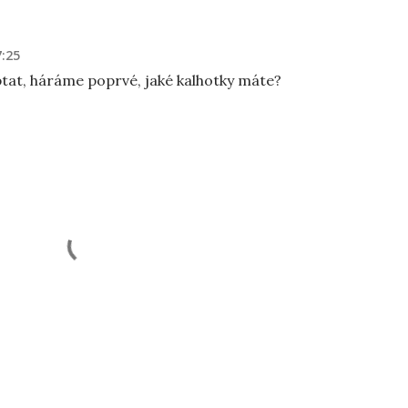
7:25
ptat, háráme poprvé, jaké kalhotky máte?