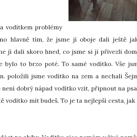
 a vodítkem problémy
no hlavně tím, že jsme jí oboje dali ještě ja
 jí dali skoro hned, co jsme si ji přivezli dom
e bylo to brzo poté. To samé vodítko. Vše js
n. položili jsme vodítko na zem a nechali Šejm
 není dobrý nápad vodítko vzít, připnout na psa
tě vodítko mít budeš. To je ta nejlepší cesta, jak 