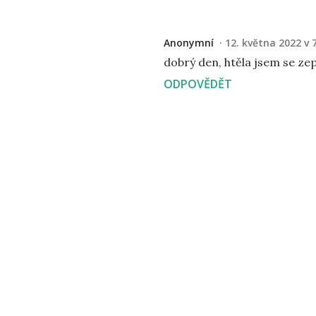
Anonymní
12. května 2022 v 
dobrý den, htěla jsem se ze
ODPOVĚDĚT
O