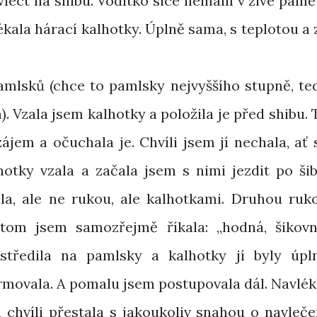
avléct na shibu. Vodítko sice nemám v živé pamět
lékala hárací kalhotky. Úplně sama, s teplotou a 
amlsků (chce to pamlsky nejvyššího stupně, te
 Vzala jsem kalhotky a položila je před shibu. 
jem a očuchala je. Chvíli jsem jí nechala, ať 
hotky vzala a začala jsem s nimi jezdit po šib
ila, ale ne rukou, ale kalhotkami. Druhou ruk
itom jsem samozřejmě říkala: „hodná, šikovn
středila na pamlsky a kalhotky jí byly úpl
rmovala. A pomalu jsem postupovala dál. Navlék
 chvíli přestala s jakoukoliv snahou o navleče