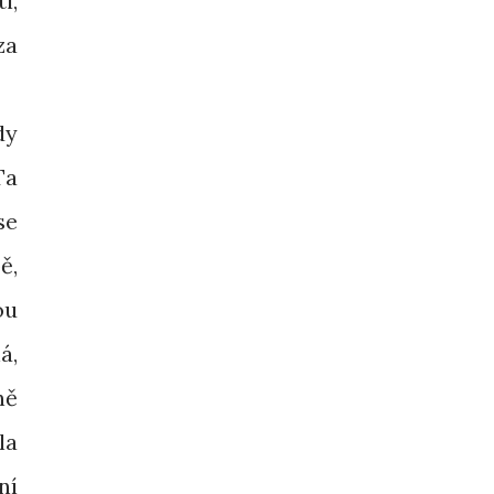
i,
za
dy
Ta
se
ě,
ou
á,
ně
la
ní