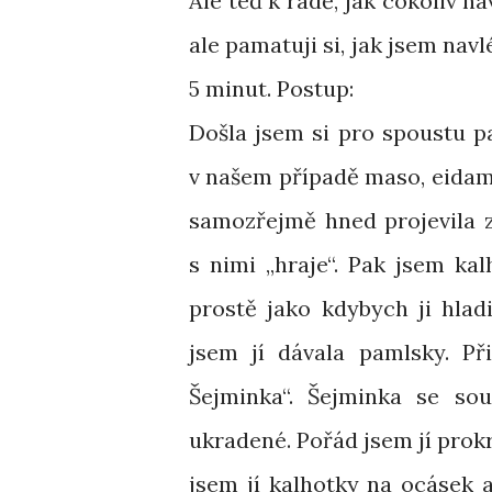
Ale teď k radě, jak cokoliv n
ale pamatuji si, jak jsem nav
5 minut. Postup:
Došla jsem si pro spoustu p
v našem případě maso, eidam).
samozřejmě hned projevila zá
s nimi „hraje“. Pak jsem kal
prostě jako kdybych ji hlad
jsem jí dávala pamlsky. Př
Šejminka“. Šejminka se sou
ukradené. Pořád jsem jí prok
jsem jí kalhotky na ocásek a