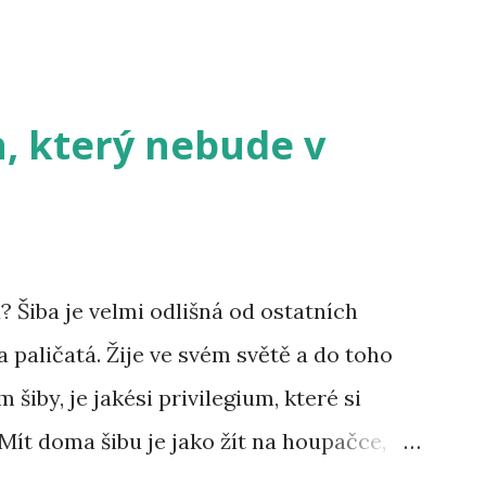
h, který nebude v
? Šiba je velmi odlišná od ostatních
a paličatá. Žije ve svém světě a do toho
 šiby, je jakési privilegium, které si
 Mít doma šibu je jako žít na houpačce,
ří možná namítnou, že to nelze vědět u