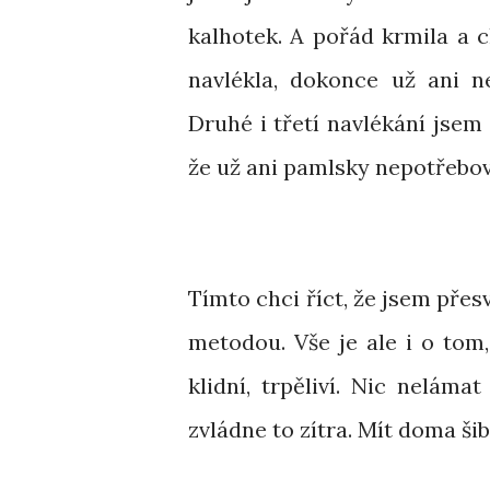
kalhotek. A pořád krmila a c
navlékla, dokonce už ani n
Druhé i třetí navlékání jsem 
že už ani pamlsky nepotřebov
Tímto chci říct, že jsem přes
metodou. Vše je ale i o tom
klidní, trpěliví. Nic nelám
zvládne to zítra. Mít doma šib