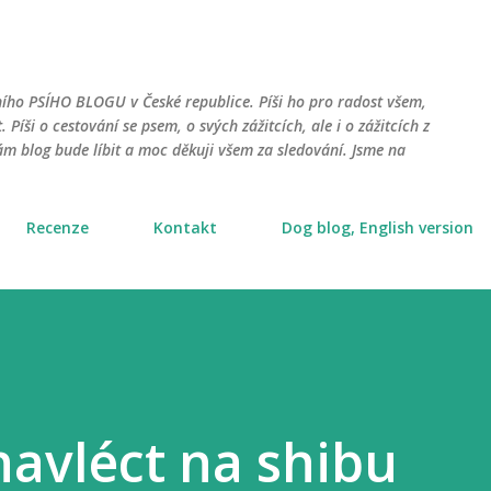
Přeskočit na hlavní obsah
ního PSÍHO BLOGU v České republice. Píši ho pro radost všem,
. Píši o cestování se psem, o svých zážitcích, ale i o zážitcích z
m blog bude líbit a moc děkuji všem za sledování. Jsme na
Recenze
Kontakt
Dog blog, English version
navléct na shibu